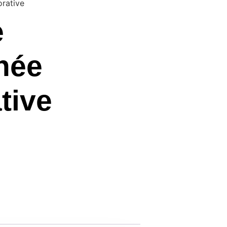
rative
e
née
tive
PANIER