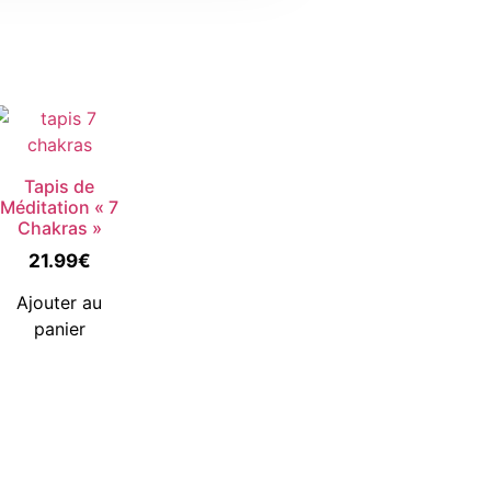
Tapis de
Méditation « 7
Chakras »
21.99
€
duit
Ajouter au
panier
ieurs
antes.
ions
vent