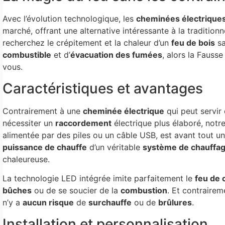
Avec l’évolution technologique, les
cheminées électrique
marché, offrant une alternative intéressante à la traditionn
recherchez le crépitement et la chaleur d’un
feu de bois
sa
combustible
et d’
évacuation des fumées
, alors la Fauss
vous.
Caractéristiques et avantages
Contrairement à une
cheminée électrique
qui peut servir
nécessiter un
raccordement
électrique plus élaboré, notr
alimentée par des piles ou un câble USB, est avant tout u
puissance de chauffe
d’un véritable
système de chauffa
chaleureuse.
La technologie LED intégrée imite parfaitement le
feu de
bûches
ou de se soucier de la
combustion
. Et contraire
n’y a
aucun risque
de
surchauffe
ou de
brûlures
.
Installation et personnalisation