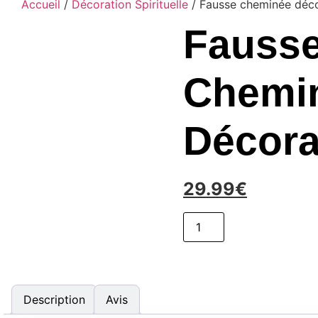
Accueil
/
Décoration Spirituelle
/ Fausse cheminée déco
Fauss
Chemi
Décora
29.99
€
quantité
de
AJOUTER AU 
Fausse
cheminée
décorative
Description
Avis