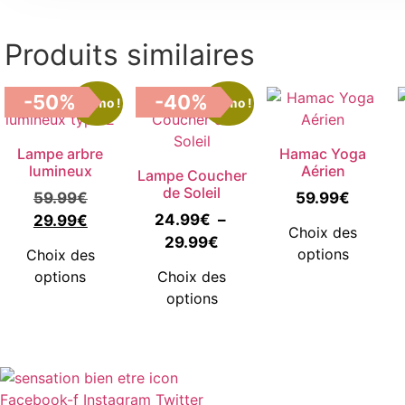
Produits similaires
-50%
-40%
Promo !
Promo !
Lampe arbre
Hamac Yoga
lumineux
Aérien
Lampe Coucher
de Soleil
Le
59.99
€
59.99
€
prix
Le
24.99
€
–
29.99
€
Ce
Choix des
Plage
initial
prix
29.99
€
pro
Ce
options
Choix des
de
était :
actuel
a
produit
Ce
options
Choix des
prix :
59.99€.
est :
plus
a
produit
options
24.99€
29.99€.
vari
plusieurs
a
à
Les
variantes.
plusieurs
29.99€
opt
Les
variantes.
peu
options
Les
Facebook-f
Instagram
Twitter
être
peuvent
options