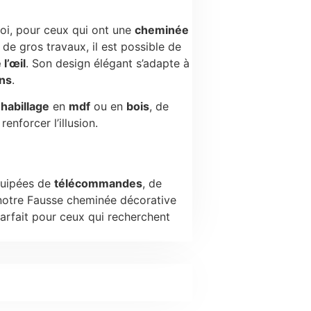
loi, pour ceux qui ont une
cheminée
de gros travaux, il est possible de
l’œil
. Son design élégant s’adapte à
ns
.
n
habillage
en
mdf
ou en
bois
, de
enforcer l’illusion.
uipées de
télécommandes
, de
 notre Fausse cheminée décorative
 parfait pour ceux qui recherchent