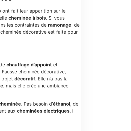
s
ont fait leur apparition sur le
elle
cheminée à bois
. Si vous
ns les contraintes de
ramonage
, de
e cheminée décorative est faite pour
 de
chauffage d’appoint
et
e Fausse cheminée décorative,
n objet
décoratif
. Elle n’a pas la
ge
, mais elle crée une ambiance
 cheminée
. Pas besoin d’
éthanol
, de
ment aux
cheminées électriques
, il